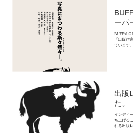
BUF
ーパ
BUFFA
「出版作
ています。 現
見かけまし
ブックセンタ
出版
た。
インディー
ち上げる
れる出版レー
出版がな