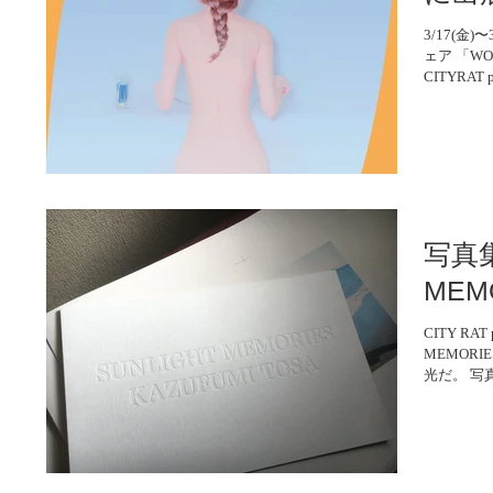
3/17(金
ェア 「WO
CITYRA
けください。 
写真集
MEM
CITY RA
MEMOR
光だ。 
に真摯に向き