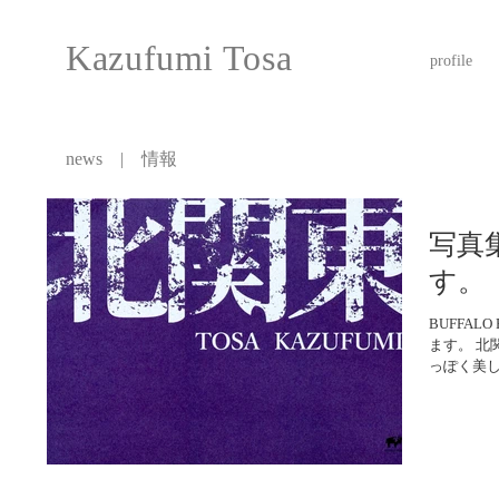
Kazufumi Tosa
profile
news | 情報
写真
す。
BUFFAL
ます。 
っぽく美
れた場末
る。...