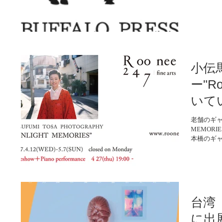
由にスムー
小伝
ー"R
いて
老舗のギャラ
MEMOR
本橋のギャラリ
期間、写真集「
台湾「
に出