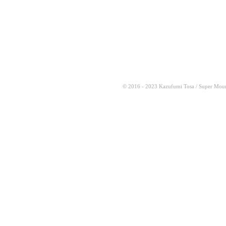
© 2016 - 2023 Kazufumi Tosa / Super Moun